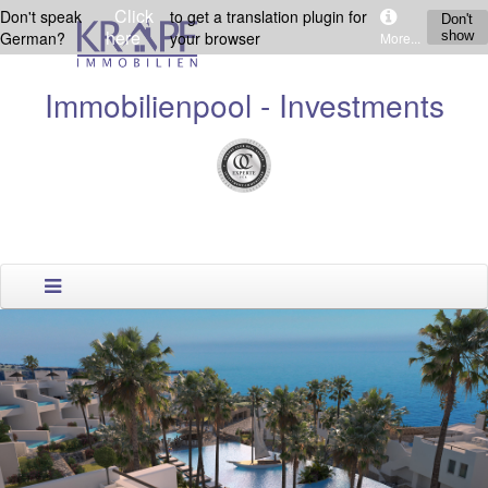
Click
Don't speak
to get a translation plugin for
Don't
here
German?
your browser
show
More...
Immobilienpool - Investments